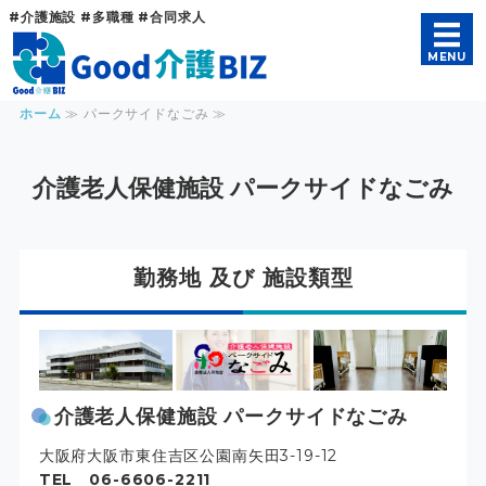
#介護施設 #多職種 #合同求人
Good介護B
MENU
ホーム
≫ パークサイドなごみ ≫
ホーム
募集職種及び勤務地
介護老人保健施設 パークサイドなごみ
グループ法人及び施設
勤務地 及び 施設類型
Q&A
応募する
介護老人保健施設 パークサイドなごみ
大阪府大阪市東住吉区公園南矢田3-19-12
TEL 06-6606-2211